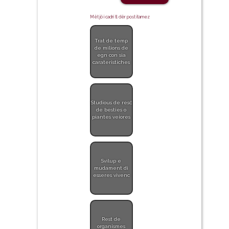
Mët jö i cadrí tl dër post itamez
Trat de temp
de milions de
egn con sia
carateristiches
Studious de resć
de besties o
piantes veiores
Svilup e
mudament di
esseres vivenc
Rest de
organismes