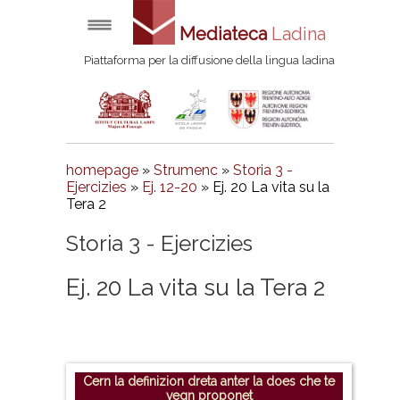
Mediateca
Ladina
Piattaforma per la diffusione della lingua ladina
homepage
»
Strumenc
»
Storia 3 -
Ejercizies
»
Ej. 12-20
» Ej. 20 La vita su la
Tera 2
Storia 3 - Ejercizies
Ej. 20 La vita su la Tera 2
Cern la definizion dreta anter la does che te
vegn proponet