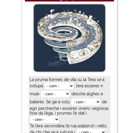
La pruma formes de vita su la Tera se à
svilupà
, l’era esseres n
muie
desche alghes e
bateres. Se ge à volù
de
egn percheche i esseres vivenc vegnissa
fora da l’èga, i prumes l’é stat i
.
Te l’era secondèra l’é ruà adalèrch i retils
da chi che se à svilupà i
.