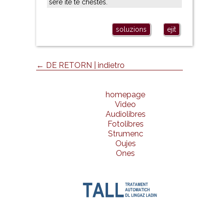
seré ite te chestes.
soluzions
ejit
← DE RETORN | indietro
homepage
Video
Audiolibres
Fotolibres
Strumenc
Oujes
Ones