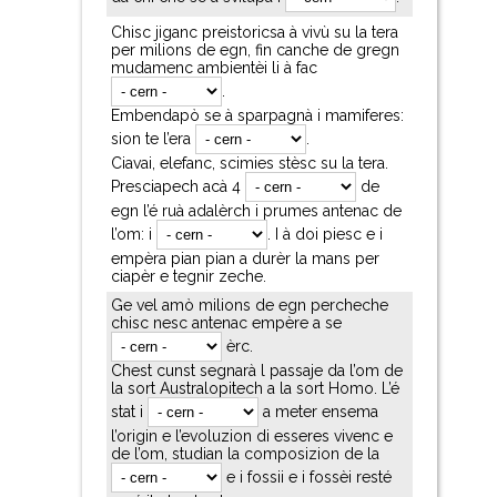
Chisc jiganc preistoricsa à vivù su la tera
per milions de egn, fin canche de gregn
mudamenc ambientèi li à fac
.
Embendapò se à sparpagnà i mamiferes:
sion te l’era
.
Ciavai, elefanc, scimies stèsc su la tera.
Presciapech acà 4
de
egn l’é ruà adalèrch i prumes antenac de
l’om: i
. I à doi piesc e i
empèra pian pian a durèr la mans per
ciapèr e tegnir zeche.
Ge vel amò milions de egn percheche
chisc nesc antenac empère a se
èrc.
Chest cunst segnarà l passaje da l’om de
la sort Australopitech a la sort Homo. L’é
stat i
a meter ensema
l’origin e l’evoluzion di esseres vivenc e
de l’om, studian la composizion de la
e i fossii e i fossèi resté