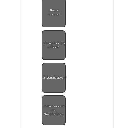
...l’Homo
erectus?
...l’Homo sapiens
sapiens?
...l’Australopitech?
...l’Homo sapiens
de
Neanderthal?