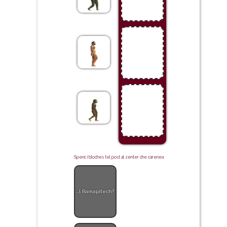
Spenc i bloches tel post al zenter che carenea
...l Ramapitech?