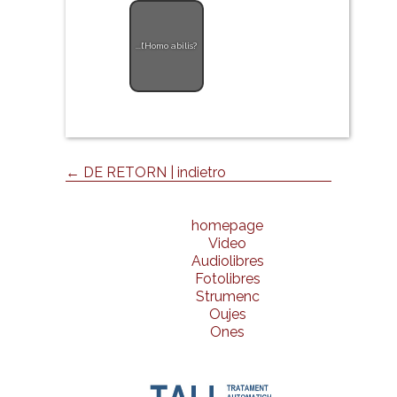
...l’Homo abilis?
← DE RETORN | indietro
homepage
Video
Audiolibres
Fotolibres
Strumenc
Oujes
Ones