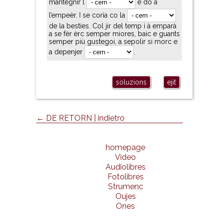
mantegnir l
e dò a
l’empeèr. I se corìa co la
de la besties. Col jir del temp i à emparà
a se fèr èrc semper miores, baic e guants
semper più gustegoi, a sepolir si morc e
a depenjer
.
soluzions
ejit
← DE RETORN | indietro
homepage
Video
Audiolibres
Fotolibres
Strumenc
Oujes
Ones