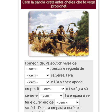
Cern la parola dreta anter cheles che te vegn
proponet
I omegn del Paleolitich vivea de
, pesćia e regoeta de
salvères. I era
e i jìa a sosta apede i
crepes ti
o i se fajea sù
itenes e
. I à emparà a se
fèr e durèr èrc de
scaèda. Dant i à emparà a durèr e a